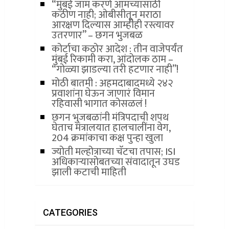
“मुंबई जाम करणे आमच्यासाठी
कठीण नाही; ओबीसीतून मराठा
आरक्षण दिल्यास आम्हीही रस्त्यावर
उतरणार” – छगन भुजबळ
कोर्टाचा कठोर आदेश : तीन वाजेपर्यंत
मुंबई रिकामी करा, आंदोलक ठाम –
“गोळ्या झाडल्या तरी हटणार नाही”!
मोठी बातमी : अहमदाबादमध्ये २४२
प्रवाशांना घेऊन जाणारं विमान
रहिवासी भागात कोसळलं !
छगन भुजबळांनी मंत्रि‍पदाची शपथ
घेताच मंत्रालयात हालचालींना वेग,
204 क्रमांकाचा कक्ष पुन्हा खुला
ज्योती मल्होत्राच्या चॅटचा तपास; ISI
अधिकाऱ्यासोबतच्या संवादातून उघड
झाली कटाची माहिती
CATEGORIES