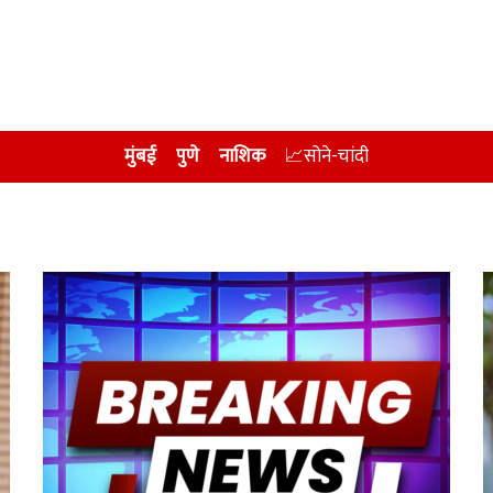
मुंबई
पुणे
नाशिक
📈सोने-चांदी